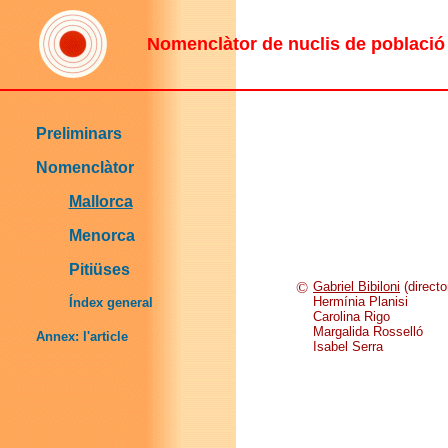
Nomenclàtor de nuclis de població d
Preliminars
Nomenclàtor
Mallorca
Menorca
Pitiüses
©
Gabriel Bibiloni
(directo
Hermínia Planisi
Índex general
Carolina Rigo
Margalida Rosselló
Annex: l'article
Isabel Serra